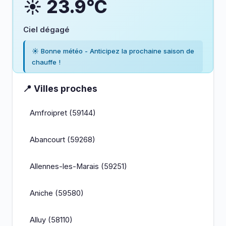
☀️ 23.9°C
Ciel dégagé
☀️ Bonne météo - Anticipez la prochaine saison de
chauffe !
📍 Villes proches
Amfroipret (59144)
Abancourt (59268)
Allennes-les-Marais (59251)
Aniche (59580)
Alluy (58110)