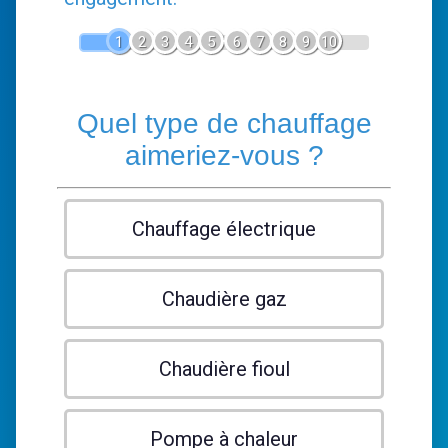
1
2
3
4
5
6
7
8
9
10
Quel type de chauffage
aimeriez-vous ?
Chauffage électrique
Chaudière gaz
Chaudière fioul
Pompe à chaleur