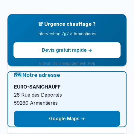
Viessmann, Vaillant, Saunier Duval, Atlantic
,
De Dietrich, Frisquet, Elm Leblanc selon votre
logement et votre budget.
🚨 Urgence chauffage ?
Intervention 7j/7 à Armentières
Devis gratuit rapide →
Gratuit · Sans engagement · RGE
🗺️ Notre adresse
EURO-SANICHAUFF
26 Rue des Déportés
59280 Armentières
Google Maps →