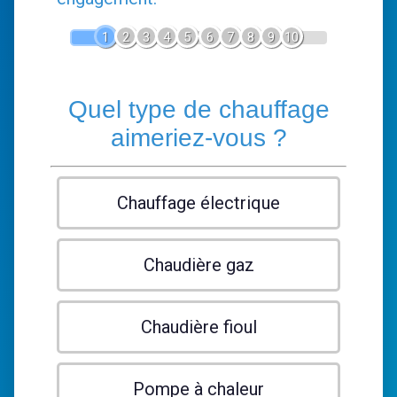
1
2
3
4
5
6
7
8
9
10
Quel type de chauffage
aimeriez-vous ?
Chauffage électrique
Chaudière gaz
Chaudière fioul
Pompe à chaleur