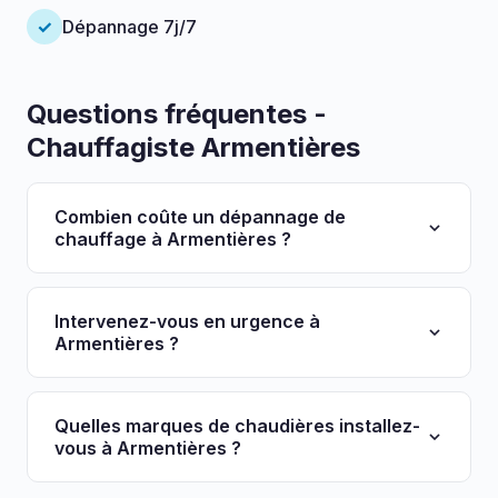
✓
Dépannage 7j/7
Questions fréquentes -
Chauffagiste Armentières
Combien coûte un dépannage de
chauffage à Armentières ?
Le déplacement et diagnostic coûtent entre 49€
et 89€. La réparation est ensuite facturée selon
Intervenez-vous en urgence à
les pièces nécessaires. Nous établissons
Armentières ?
systématiquement un devis avant toute
Oui, notre service de dépannage urgence est
intervention.
disponible 7j/7 à Armentières et dans toute la
Quelles marques de chaudières installez-
métropole lilloise. Remplissez le formulaire ci-
vous à Armentières ?
dessus pour une intervention rapide.
Nous installons les grandes marques :