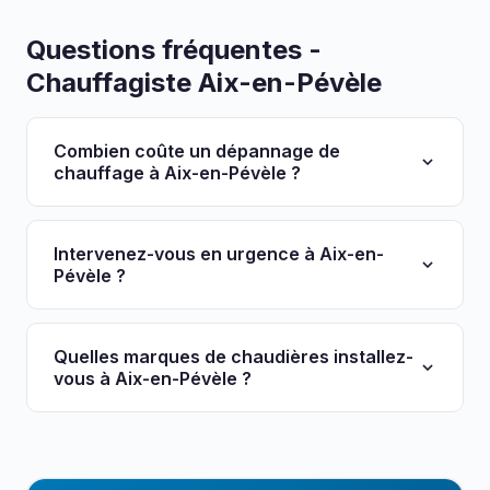
Questions fréquentes -
Chauffagiste Aix-en-Pévèle
Combien coûte un dépannage de
chauffage à Aix-en-Pévèle ?
Le déplacement et diagnostic coûtent entre 49€
et 89€. La réparation est ensuite facturée selon
Intervenez-vous en urgence à Aix-en-
les pièces nécessaires. Nous établissons
Pévèle ?
systématiquement un devis avant toute
Oui, notre service de dépannage urgence est
intervention.
disponible 7j/7 à Aix-en-Pévèle et dans toute la
Quelles marques de chaudières installez-
métropole lilloise. Remplissez le formulaire ci-
vous à Aix-en-Pévèle ?
dessus pour une intervention rapide.
Nous installons les grandes marques :
Viessmann, Vaillant, Saunier Duval, Atlantic
,
De Dietrich, Frisquet, Elm Leblanc selon votre