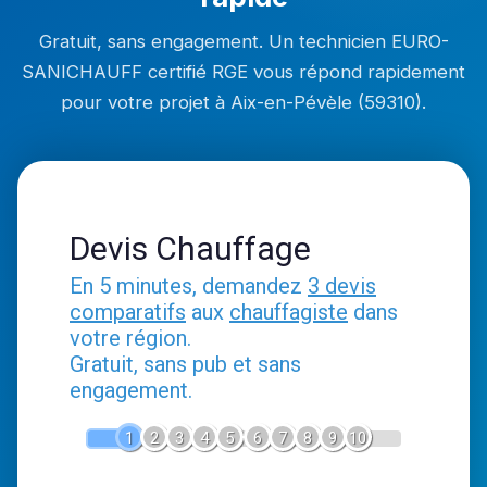
Gratuit, sans engagement. Un technicien EURO-
SANICHAUFF certifié RGE vous répond rapidement
pour votre projet à Aix-en-Pévèle (59310).
Devis Chauffage
En 5 minutes, demandez
3 devis
comparatifs
aux
chauffagiste
dans
votre région.
Gratuit, sans pub et sans
engagement.
1
2
3
4
5
6
7
8
9
10