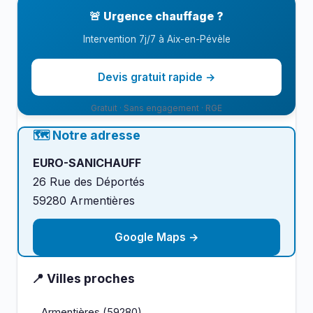
logement et votre budget.
🚨 Urgence chauffage ?
Intervention 7j/7 à Aix-en-Pévèle
Devis gratuit rapide →
Gratuit · Sans engagement · RGE
🗺️ Notre adresse
EURO-SANICHAUFF
26 Rue des Déportés
59280 Armentières
Google Maps →
📍 Villes proches
Armentières (59280)