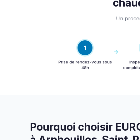
chaud
Un proces
1
Prise de rendez-vous sous
Inspe
48h
complète 
Pourquoi choisir E
à Arpheuilles-Saint-P