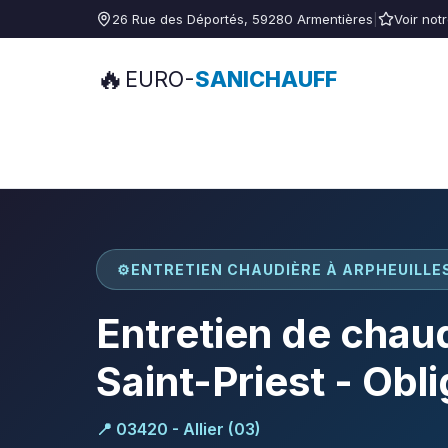
26 Rue des Déportés, 59280 Armentières
|
Voir not
🔥
EURO-
SANICHAUFF
⚙️
ENTRETIEN CHAUDIÈRE À ARPHEUILLE
Entretien de chaud
Saint-Priest - Obli
📍 03420 - Allier (03)