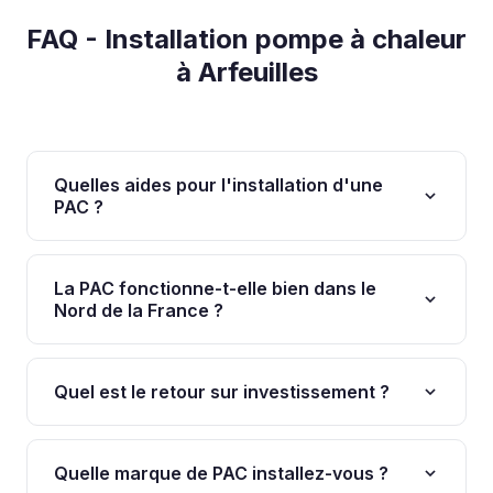
FAQ - Installation pompe à chaleur
à Arfeuilles
Quelles aides pour l'installation d'une
PAC ?
MaPrimeRénov' finance jusqu'à 10 000€ selon vos
revenus et le type de PAC. Les CEE s'ajoutent.
La PAC fonctionne-t-elle bien dans le
EURO-SANICHAUFF gère tous vos dossiers
Nord de la France ?
gratuitement.
Absolument. Les PAC modernes fonctionnent
efficacement jusqu'à -20°C. Dans les Hauts-de-
Quel est le retour sur investissement ?
France, le COP moyen annuel est de 3 à 3,5.
Avec les aides, le reste à charge est souvent de 2
000€ à 5 000€, récupéré en 4 à 7 ans grâce aux
Quelle marque de PAC installez-vous ?