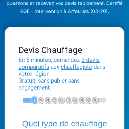
questions et recevez vos devis rapidement. Certifié
RGE - Intervention à Arfeuilles (03120).
Devis Chauffage
En 5 minutes, demandez
3 devis
comparatifs
aux
chauffagiste
dans
votre région.
Gratuit, sans pub et sans
engagement.
1
2
3
4
5
6
7
8
9
10
Quel type de chauffage