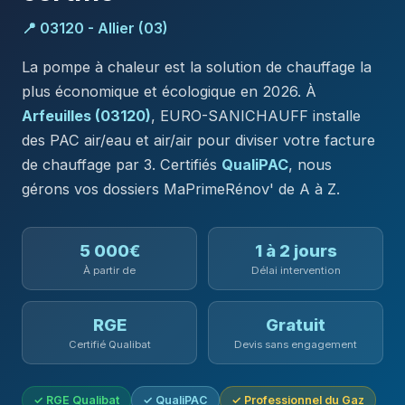
📍 03120 - Allier (03)
La pompe à chaleur est la solution de chauffage la
plus économique et écologique en 2026. À
Arfeuilles (03120)
, EURO-SANICHAUFF installe
des PAC air/eau et air/air pour diviser votre facture
de chauffage par 3. Certifiés
QualiPAC
, nous
gérons vos dossiers MaPrimeRénov' de A à Z.
5 000€
1 à 2 jours
À partir de
Délai intervention
RGE
Gratuit
Certifié Qualibat
Devis sans engagement
✓ RGE Qualibat
✓ QualiPAC
✓ Professionnel du Gaz