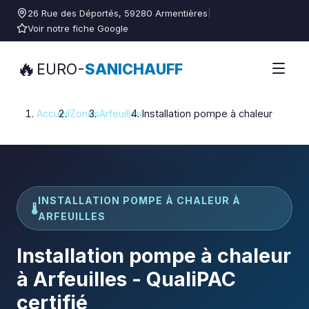
26 Rue des Déportés, 59280 Armentières
|
Voir notre fiche Google
🔥
EURO-
SANICHAUFF
Accueil
Zones
Arfeuilles
Installation pompe à chaleur
INSTALLATION POMPE À CHALEUR À
🌡️
ARFEUILLES
Installation pompe à chaleur
à Arfeuilles - QualiPAC
certifié