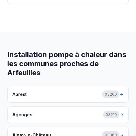
économies sur la facture de chauffage.
Nous travaillons avec Atlantic, Daikin, Mitsubishi,
Vaillant et Viessmann. Nous recommandons la
marque la plus adaptée à votre cas.
Installation pompe à chaleur dans
les communes proches de
Arfeuilles
Abrest
→
03200
Agonges
→
03210
Ainay-le-Château
→
03360