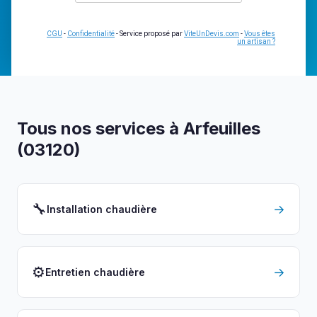
CGU
-
Confidentialité
- Service proposé par
ViteUnDevis.com
-
Vous êtes
un artisan ?
Tous nos services à Arfeuilles
(03120)
🔧
→
Installation chaudière
⚙️
→
Entretien chaudière