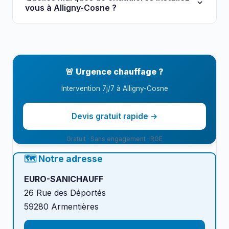
métropole lilloise. Remplissez le formulaire ci-
vous à Alligny-Cosne ?
dessus pour une intervention rapide.
Nous installons les grandes marques :
Viessmann, Vaillant, Saunier Duval, Atlantic
,
De Dietrich, Frisquet, Elm Leblanc selon votre
logement et votre budget.
🚨 Urgence chauffage ?
Intervention 7j/7 à Alligny-Cosne
Devis gratuit rapide →
Gratuit · Sans engagement · RGE
🗺️ Notre adresse
EURO-SANICHAUFF
26 Rue des Déportés
59280 Armentières