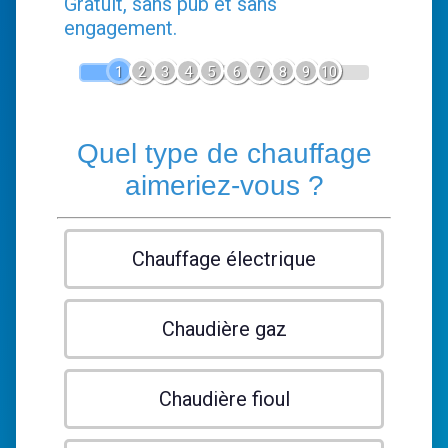
Gratuit, sans pub et sans
engagement.
1
2
3
4
5
6
7
8
9
10
Quel type de chauffage
aimeriez-vous ?
Chauffage électrique
Chaudière gaz
Chaudière fioul