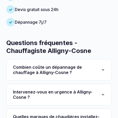
✓
Devis gratuit sous 24h
✓
Dépannage 7j/7
Questions fréquentes -
Chauffagiste Alligny-Cosne
Combien coûte un dépannage de
chauffage à Alligny-Cosne ?
Le déplacement et diagnostic coûtent entre 49€
et 89€. La réparation est ensuite facturée selon
Intervenez-vous en urgence à Alligny-
les pièces nécessaires. Nous établissons
Cosne ?
systématiquement un devis avant toute
Oui, notre service de dépannage urgence est
intervention.
disponible 7j/7 à Alligny-Cosne et dans toute la
Quelles marques de chaudières installez-