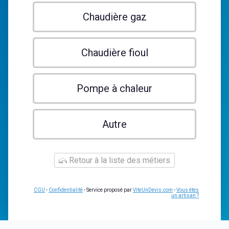
Chaudière gaz
Chaudière fioul
Pompe à chaleur
Autre
Retour à la liste des métiers
CGU
-
Confidentialité
- Service proposé par
ViteUnDevis.com
-
Vous êtes
un artisan ?