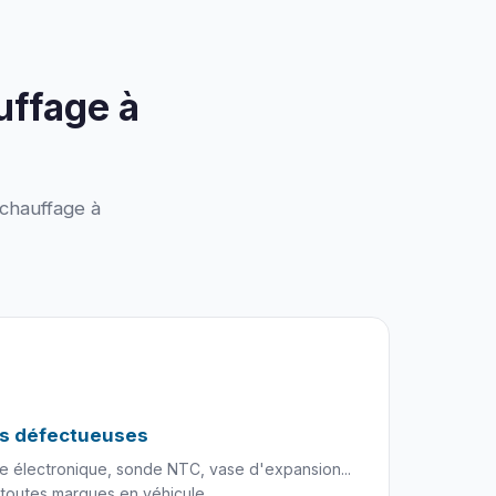
uffage à
chauffage à
s défectueuses
e électronique, sonde NTC, vase d'expansion...
toutes marques en véhicule.