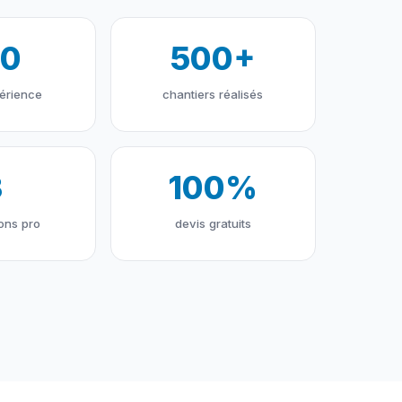
10
500+
érience
chantiers réalisés
3
100%
ions pro
devis gratuits