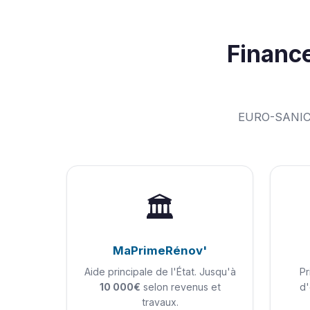
Financ
EURO-SANICH
🏛️
MaPrimeRénov'
Aide principale de l'État. Jusqu'à
Pr
10 000€
selon revenus et
d'
travaux.