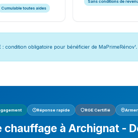
Sans conditions de reven
Cumulable toutes aides
E
: condition obligatoire pour bénéficier de MaPrimeRénov'.
engagement
Réponse rapide
RGE Certifié
Armen
chauffage à Archignat - De