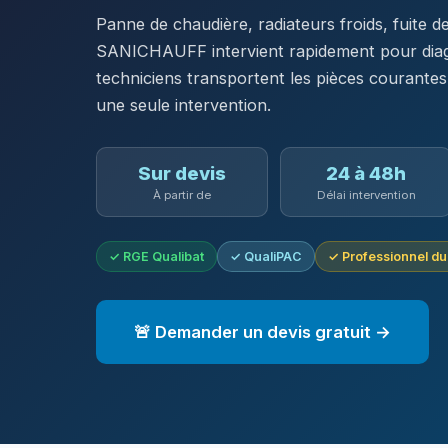
Panne de chaudière, radiateurs froids, fuite 
SANICHAUFF intervient rapidement pour diagno
techniciens transportent les pièces courantes
une seule intervention.
Sur devis
24 à 48h
À partir de
Délai intervention
✓ RGE Qualibat
✓ QualiPAC
✓ Professionnel d
🚨 Demander un devis gratuit →