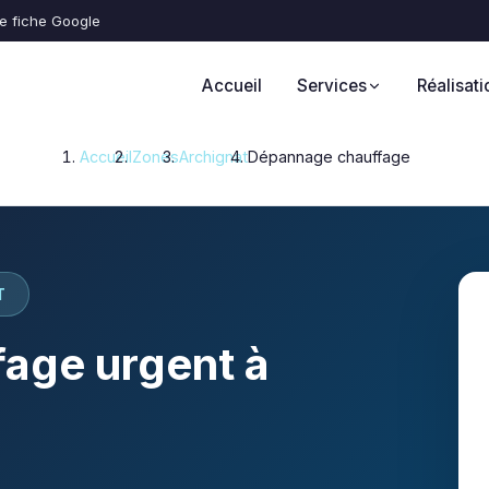
re fiche Google
Accueil
Services
Réalisati
Accueil
Zones
Archignat
Dépannage chauffage
T
age urgent à