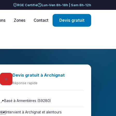
RGE Certifié
Lun-Ven 8h-18h | Sam 8h-12h
ons
Zones
Contact
Devis gratuit
Devis gratuit à Archignat
🚨
Réponse rapide
📍
Basé à Armentières (59280)
🗺️
Intervient à Archignat et alentours