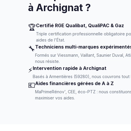
à Archignat ?
Certifié RGE Qualibat, QualiPAC & Gaz
🏆
Triple certification professionnelle obligatoire
aides de l'État.
Techniciens multi-marques expérimenté
🔧
Formés sur Viessmann, Vaillant, Saunier Duval, Atl
nous résiste.
Intervention rapide à Archignat
⚡
Basés à Armentières (59280), nous couvrons tout l
Aides financières gérées de A à Z
💶
MaPrimeRénov', CEE, éco-PTZ : nous constituons
maximiser vos aides.