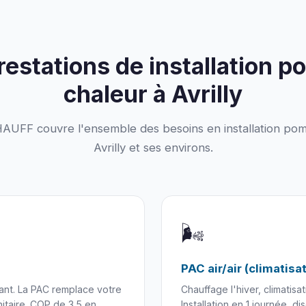
restations de installation p
chaleur à Avrilly
FF couvre l'ensemble des besoins en installation pom
Avrilly et ses environs.
🌬️
PAC air/air (climatisa
ant. La PAC remplace votre
Chauffage l'hiver, climatisa
itaire. COP de 3,5 en
Installation en 1 journée, di