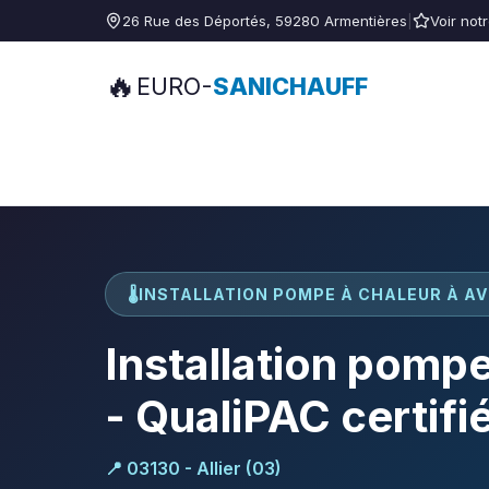
26 Rue des Déportés, 59280 Armentières
|
Voir not
🔥
EURO-
SANICHAUFF
🌡️
INSTALLATION POMPE À CHALEUR À AV
Installation pompe
- QualiPAC certifi
📍 03130 - Allier (03)