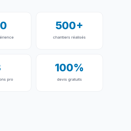
10
500+
érience
chantiers réalisés
3
100%
ions pro
devis gratuits