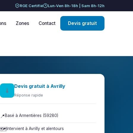
RGE Certifié
Lun-Ven 8h-18h | Sam 8h-12h
ons
Zones
Contact
Devis gratuit
Devis gratuit à Avrilly
🌡️
Réponse rapide
📍
Basé à Armentières (59280)
🗺️
Intervient à Avrilly et alentours