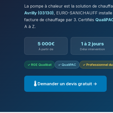
La pompe à chaleur est la solution de chauff
Avrilly (03130)
, EURO-SANICHAUFF installe de
facture de chauffage par 3. Certifiés
QualiPA
A à Z.
5 000€
1 à 2 jours
À partir de
Délai intervention
✓ RGE Qualibat
✓ QualiPAC
✓ Professionnel d
🌡️ Demander un devis gratuit →