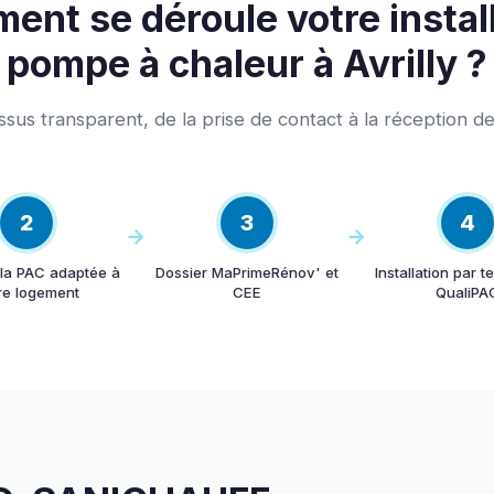
nt se déroule votre instal
pompe à chaleur à Avrilly ?
sus transparent, de la prise de contact à la réception de
2
3
4
 la PAC adaptée à
Dossier MaPrimeRénov' et
Installation par 
re logement
CEE
QualiPA