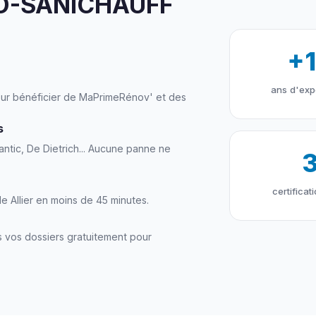
URO-SANICHAUFF
+
ans d'exp
 pour bénéficier de MaPrimeRénov' et des
s
antic, De Dietrich... Aucune panne ne
certificat
e Allier en moins de 45 minutes.
 vos dossiers gratuitement pour