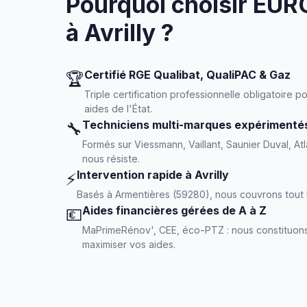
Pourquoi choisir E
à Avrilly ?
Certifié RGE Qualibat, QualiPAC & Gaz
🏆
Triple certification professionnelle obligatoire
aides de l'État.
Techniciens multi-marques expérimenté
🔧
Formés sur Viessmann, Vaillant, Saunier Duval, Atl
nous résiste.
Intervention rapide à Avrilly
⚡
Basés à Armentières (59280), nous couvrons tout l
Aides financières gérées de A à Z
💶
MaPrimeRénov', CEE, éco-PTZ : nous constituons
maximiser vos aides.