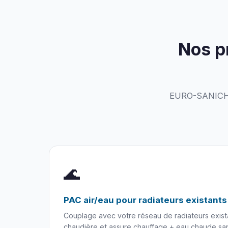
Nos p
EURO-SANICHAU
🌊
PAC air/eau pour radiateurs existants
Couplage avec votre réseau de radiateurs exist
chaudière et assure chauffage + eau chaude san