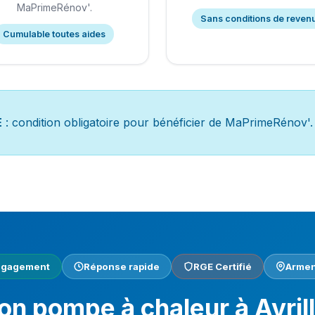
MaPrimeRénov'.
Sans conditions de reven
Cumulable toutes aides
E
: condition obligatoire pour bénéficier de MaPrimeRénov'.
engagement
Réponse rapide
RGE Certifié
Armen
ion pompe à chaleur à Avril