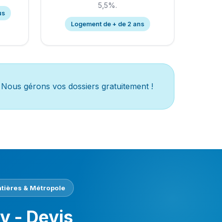
5,5%.
us
Logement de + de 2 ans
 Nous gérons vos dossiers gratuitement !
tières & Métropole
ly - Devis