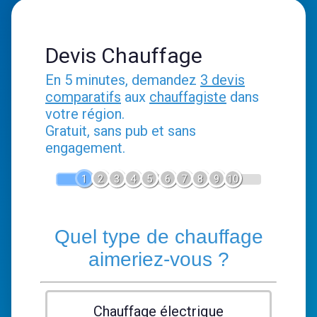
Devis Chauffage
En 5 minutes, demandez
3 devis
comparatifs
aux
chauffagiste
dans
votre région.
Gratuit, sans pub et sans
engagement.
1
2
3
4
5
6
7
8
9
10
Quel type de chauffage
aimeriez-vous ?
Chauffage électrique