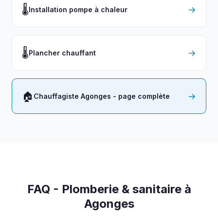
🌡️
→
Installation pompe à chaleur
🌡️
→
Plancher chauffant
🏠
→
Chauffagiste Agonges - page complète
FAQ - Plomberie & sanitaire à
Agonges