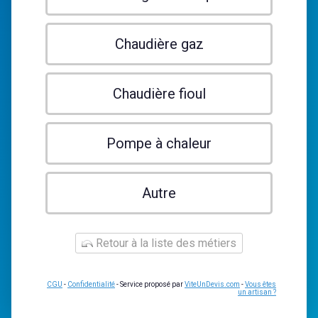
Chaudière gaz
Chaudière fioul
Pompe à chaleur
Autre
Retour à la liste des métiers
CGU
-
Confidentialité
- Service proposé par
ViteUnDevis.com
-
Vous êtes
un artisan ?