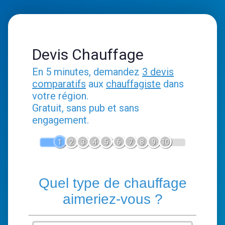
Devis Chauffage
En 5 minutes, demandez
3 devis
comparatifs
aux
chauffagiste
dans
votre région.
Gratuit, sans pub et sans
engagement.
1
2
3
4
5
6
7
8
9
10
Quel type de chauffage
aimeriez-vous ?