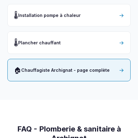
🌡️
→
Installation pompe à chaleur
🌡️
→
Plancher chauffant
🏠
→
Chauffagiste Archignat - page complète
FAQ - Plomberie & sanitaire à