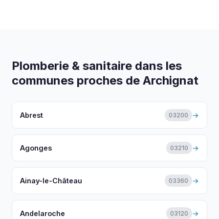
entreprises, syndics de copropriété, collectivités
et établissements recevant du public.
Plomberie & sanitaire dans les
communes proches de Archignat
Abrest
→
03200
Agonges
→
03210
Ainay-le-Château
→
03360
Andelaroche
→
03120