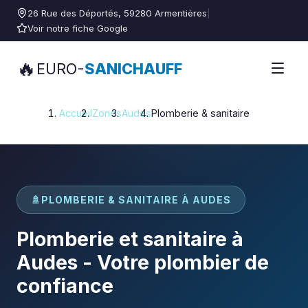
26 Rue des Déportés, 59280 Armentières
|
Voir notre fiche Google
🔥
EURO-
SANICHAUFF
Accueil
Zones
Audes
Plomberie & sanitaire
🚿
PLOMBERIE & SANITAIRE À AUDES
Plomberie et sanitaire à
Audes - Votre plombier de
confiance