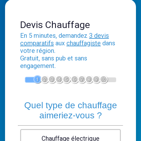
Devis Chauffage
En 5 minutes, demandez
3 devis
comparatifs
aux
chauffagiste
dans
votre région.
Gratuit, sans pub et sans
engagement.
1
2
3
4
5
6
7
8
9
10
Quel type de chauffage
aimeriez-vous ?
Chauffage électrique