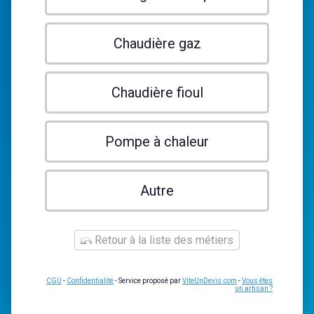
Chaudière gaz
Chaudière fioul
Pompe à chaleur
Autre
Retour à la liste des métiers
CGU
-
Confidentialité
- Service proposé par
ViteUnDevis.com
-
Vous êtes
un artisan ?