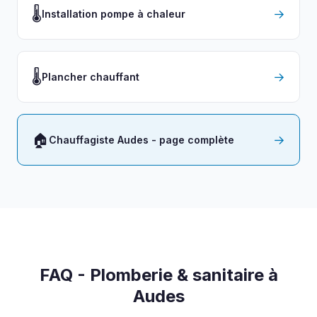
🌡️
→
Installation pompe à chaleur
🌡️
→
Plancher chauffant
🏠
→
Chauffagiste Audes - page complète
FAQ - Plomberie & sanitaire à
Audes