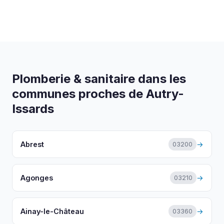
Oui, nous intervenons chez les particuliers,
entreprises, syndics de copropriété, collectivités
et établissements recevant du public.
Plomberie & sanitaire dans les
communes proches de Autry-
Issards
Abrest
→
03200
Agonges
→
03210
Ainay-le-Château
→
03360