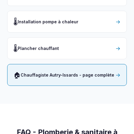
🌡️
→
Installation pompe à chaleur
🌡️
→
Plancher chauffant
🏠
→
Chauffagiste Autry-Issards - page complète
FAQ - Plomberie & sanitaire à