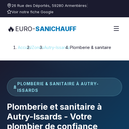
26 Rue des Déportés, 59280 Armentières
|
Voir notre fiche Google
🔥
EURO-
SANICHAUFF
Accueil
Zones
Autry-Issards
Plomberie & sanitaire
PLOMBERIE & SANITAIRE À AUTRY-
🚿
ISSARDS
Plomberie et sanitaire à
Autry-Issards - Votre
plombier de confiance