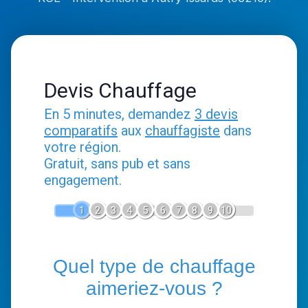
Devis Chauffage
En 5 minutes, demandez
3 devis
comparatifs
aux
chauffagiste
dans
votre région.
Gratuit, sans pub et sans
engagement.
1
2
3
4
5
6
7
8
9
10
Quel type de chauffage
aimeriez-vous ?