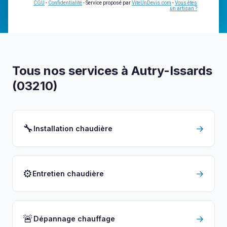
CGU
-
Confidentialité
- Service proposé par
ViteUnDevis.com
-
Vous êtes
un artisan ?
Tous nos services à Autry-Issards
(03210)
🔧
→
Installation chaudière
⚙️
→
Entretien chaudière
🚨
→
Dépannage chauffage