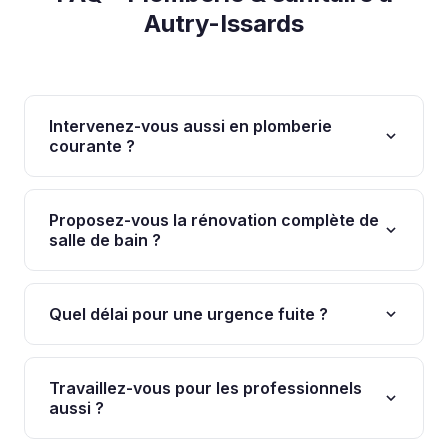
Autry-Issards
Intervenez-vous aussi en plomberie
courante ?
Oui, EURO-SANICHAUFF est aussi plombier
qualifié. Robinet qui fuit, WC bouché, chauffe-eau
Proposez-vous la rénovation complète de
en panne, joint à remplacer : nous intervenons.
salle de bain ?
Oui, de la conception jusqu'à la réalisation clé en
main. Nous coordonnons tous les corps de métier
Quel délai pour une urgence fuite ?
(électricité, carrelage, plomberie).
Pour une urgence fuite, nous intervenons sous
24h. En attendant, coupez l'alimentation d'eau au
Travaillez-vous pour les professionnels
robinet général.
aussi ?